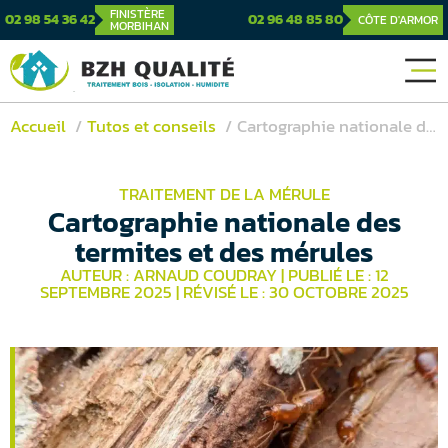
FINISTÈRE
02 98 54 36 42
02 96 48 85 80
CÔTE D'ARMOR
MORBIHAN
Accueil
Tutos et conseils
Cartographie nationale des termites et des mérules
TRAITEMENT DE LA MÉRULE
Cartographie nationale des
termites et des mérules
AUTEUR : ARNAUD COUDRAY
|
PUBLIÉ LE : 12
SEPTEMBRE 2025
|
RÉVISÉ LE : 30 OCTOBRE 2025