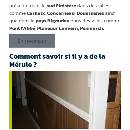
présente dans le
sud Finistère
dans des villes
comme
Carhaix
,
Concarneau
,
Douarnenez
ainsi
que dans le
pays Bigouden
dans des villes comme
Pont l’Abbé
,
Ploneour
Lanvern, Penmarch.
En savoir plus
Comment savoir si il y a de la
Mérule ?