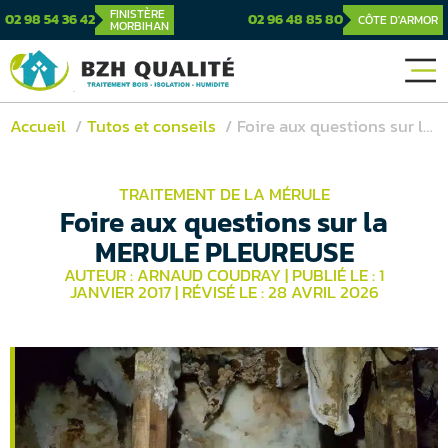
FINISTÈRE
02 98 54 36 42
02 96 48 85 80
CÔTE D'ARMOR
MORBIHAN
Accueil
Tutos et conseils
Foire aux questions sur la MERULE PLEUREUSE
TRAITEMENT DE LA MÉRULE
Foire aux questions sur la
MERULE PLEUREUSE
AUTEUR : ARNAUD COUDRAY
|
PUBLIÉ LE : 1
JANVIER 2017
|
RÉVISÉ LE : 28 AVRIL 2026