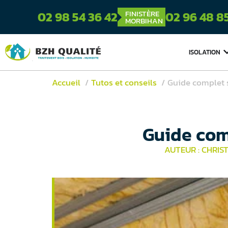
FINISTÈRE
02 98 54 36 42
02 96 48 8
MORBIHAN
ISOLATION
Accueil
Tutos et conseils
Guide complet s
Guide comp
AUTEUR : CHRI