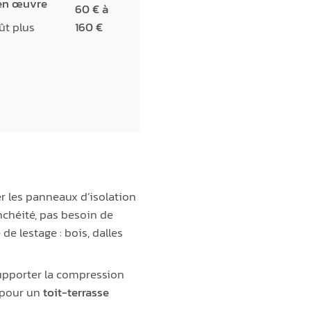
en œuvre
60 € à
 plus
160 €
er les panneaux d’isolation
nchéité, pas besoin de
e lestage : bois, dalles
 supporter la compression
e pour un
toit-terrasse