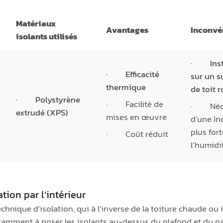
Matériaux
Avantages
Inconvé
isolants utilisés
· Insta
· Efficacité
sur un s
thermique
de toit 
· Polystyrène
· Facilité de
· Néce
extrudé (XPS)
mises en œuvre
d’une In
plus for
· Coût réduit
l’humidi
ation par l’intérieur
echnique d’isolation, qui à l’inverse de la toiture chaude ou i
 notamment à poser les isolants au-dessus du plafond et du 