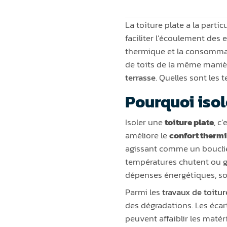
La toiture plate a la partic
faciliter l’écoulement des e
thermique et la consommat
de toits de la même manière
terrasse
. Quelles sont les 
Pourquoi isol
Isoler une
toiture plate
, c
améliore le
confort therm
agissant comme un bouclier
températures chutent ou g
dépenses énergétiques, sou
Parmi les
travaux de toitur
des dégradations. Les écart
peuvent affaiblir les matér