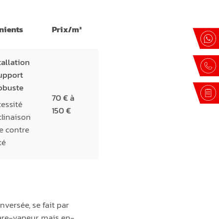
nients
Prix/m²
llation
upport
robuste
70 € à
ssité
150 €
clinaison
te contre
té
nversée, se fait par
pare-vapeur, mais en-