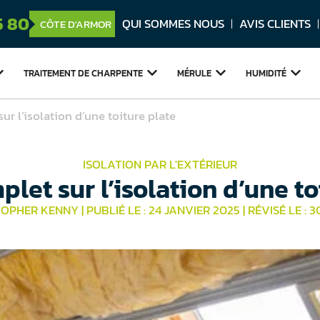
5 80
QUI SOMMES NOUS
AVIS CLIENTS
CÔTE D'ARMOR
TRAITEMENT DE
CHARPENTE
MÉRULE
HUMIDITÉ
ur l’isolation d’une toiture plate
ISOLATION PAR L'EXTÉRIEUR
let sur l’isolation d’une to
STOPHER KENNY
|
PUBLIÉ LE : 24 JANVIER 2025
|
RÉVISÉ LE : 