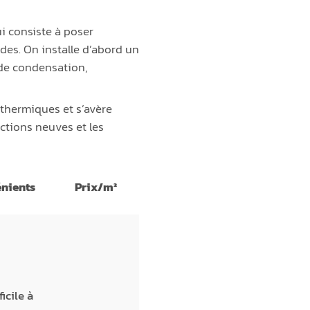
ui consiste à poser
ides. On installe d’abord un
de condensation,
 thermiques et s’avère
uctions neuves et les
nients
Prix/m²
cile à