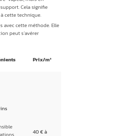
 support. Cela signifie
 à cette technique.
s avec cette méthode. Elle
tion peut s’avérer
nients
Prix/m²
ns
sible
40 € à
iations