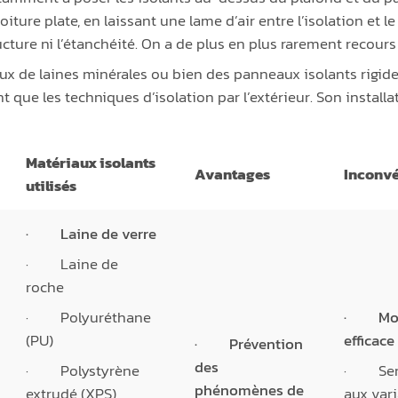
ture plate, en laissant une lame d’air entre l’isolation et le
ructure ni l’étanchéité. On a de plus en plus rarement recours
aux de laines minérales ou bien des panneaux isolants rigide
nt que les techniques d’isolation par l’extérieur. Son installa
Matériaux isolants
Avantages
Inconvé
utilisés
· Laine de verre
· Laine de
roche
· Polyuréthane
· Moi
(PU)
efficace
· Prévention
des
· Polystyrène
· Sen
phénomènes de
extrudé (XPS)
aux var