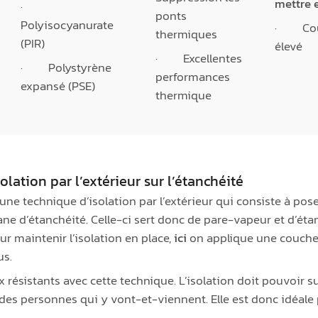
mettre 
·
ponts
Polyisocyanurate
· Coût
thermiques
(PIR)
élevé
· Excellentes
· Polystyrène
performances
expansé (PSE)
thermique
solation par l’extérieur sur l’étanchéité
 une technique d’isolation par l’extérieur qui consiste à pos
e d’étanchéité. Celle-ci sert donc de pare-vapeur et d’éta
 maintenir l’isolation en place,
ici
on applique une couche d
us.
ux résistants avec cette technique. L’isolation doit pouvoir
 des personnes qui y vont-et-viennent. Elle est donc idéal