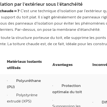
lation par l’extérieur sous l’étanchéité
 chaude » ?
C’est une technique d’isolation par l’extérieur q
e support du toit plat. Il s’agit généralement de panneaux rig
ous des panneaux d’isolation pour éviter les phénomènes 
 derniers. Par-dessus, on pose la membrane d’étanchéité.
toute la structure porteuse du toit, elle supprime les ponts
e. La toiture chaude est, de ce fait, idéale pour les constr
Matériaux isolants
Avantages
Inconvé
utilisés
· Polyuréthane
· Protection
(PU)
optimale du toit
· Polystyrène
·
extrudé (XPS)
· Diffi
Suppression les