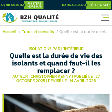
FINISTÈRE
02 98 54 36 42
02 96 48 85 80
CÔTE D'ARMOR
MORBIHAN
Accueil
Tutos et conseils
Quelle est la durée de vie des isolants et quand faut-il les remplacer ?
ISOLATIONS PAR L'INTÉRIEUR
Quelle est la durée de vie des
isolants et quand faut-il les
remplacer ?
AUTEUR : CHRISTOPHER KENNY
|
PUBLIÉ LE : 27
OCTOBRE 2025
|
RÉVISÉ LE : 14 AVRIL 2026