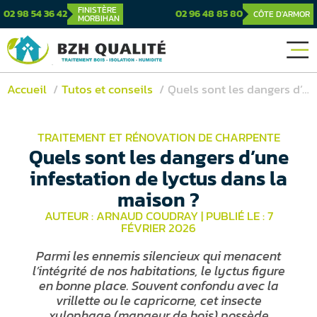
FINISTÈRE
02 98 54 36 42
02 96 48 85 80
CÔTE D'ARMOR
MORBIHAN
Accueil
Tutos et conseils
Quels sont les dangers d’une infestation de lyctus dans la maison ?
TRAITEMENT ET RÉNOVATION DE CHARPENTE
Quels sont les dangers d’une
infestation de lyctus dans la
maison ?
AUTEUR : ARNAUD COUDRAY
|
PUBLIÉ LE : 7
FÉVRIER 2026
Parmi les ennemis silencieux qui menacent
l’intégrité de nos habitations, le lyctus figure
en bonne place. Souvent confondu avec la
vrillette ou le capricorne, cet insecte
xylophage (mangeur de bois) possède