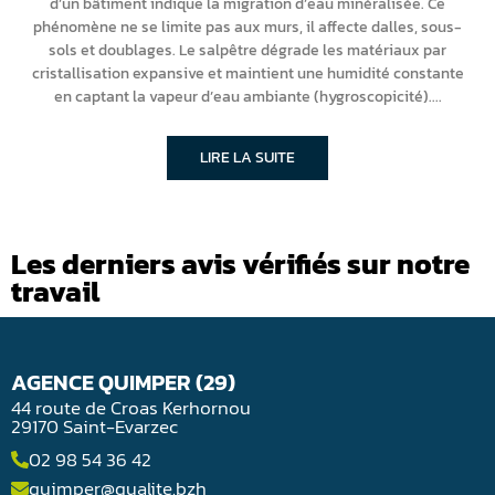
d’un bâtiment indique la migration d’eau minéralisée. Ce
phénomène ne se limite pas aux murs, il affecte dalles, sous-
sols et doublages. Le salpêtre dégrade les matériaux par
cristallisation expansive et maintient une humidité constante
en captant la vapeur d’eau ambiante (hygroscopicité).
LIRE LA SUITE
Les derniers avis vérifiés sur notre
travail
AGENCE QUIMPER (29)
44 route de Croas Kerhornou
29170 Saint-Evarzec
02 98 54 36 42
quimper@qualite.bzh