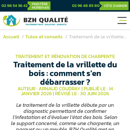
FINISTÈRE
02 98 54 36 42
02 96 48 85 80
CÔTE D'ARMOR
MORBIHAN
Accueil
Tutos et conseils
Traitement de la vrillette du bois : comment s’en débarrasser ?
TRAITEMENT ET RÉNOVATION DE CHARPENTE
Traitement de la vrillette du
bois : comment s’en
débarrasser ?
AUTEUR : ARNAUD COUDRAY
|
PUBLIÉ LE : 14
JANVIER 2026
|
RÉVISÉ LE : 30 JUIN 2026
Le traitement de la vrillette débute par un
diagnostic permettant de confirmer
l’infestation et d’évaluer l’état des bois. Selon
le support concerné, comme une charpente, un
parquet ou un meuble, BZH Qualité met en