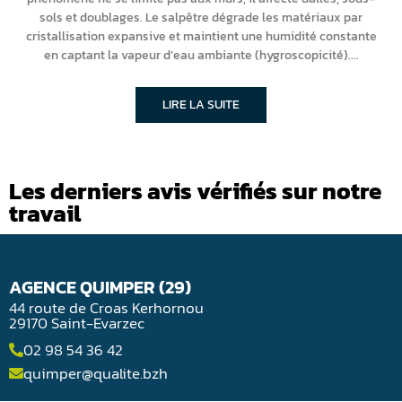
sols et doublages. Le salpêtre dégrade les matériaux par
cristallisation expansive et maintient une humidité constante
en captant la vapeur d’eau ambiante (hygroscopicité).
LIRE LA SUITE
Les derniers avis vérifiés sur notre
travail
AGENCE QUIMPER (29)
44 route de Croas Kerhornou
29170 Saint-Evarzec
02 98 54 36 42
quimper@qualite.bzh