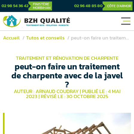
FINISTÈRE
02 98 54 36 42
02 96 48 85 80
CÔTE D'ARMOR
MORBIHAN
Accueil
Tutos et conseils
peut-on faire un traitement de charpente avec de la javel ?
TRAITEMENT ET RÉNOVATION DE CHARPENTE
peut-on faire un traitement
de charpente avec de la javel
?
AUTEUR : ARNAUD COUDRAY
|
PUBLIÉ LE : 4 MAI
2023
|
RÉVISÉ LE : 30 OCTOBRE 2025