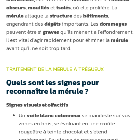
obscurs
,
mouillés
et
isolés
, où elle prolifère. La
mérule
attaque la
structure
des
bâtiments
,
engendrant des
dégâts
importants. Les
dommages
peuvent être si
graves
qu’ils mènent à l’effondrement.
Il est vital d’agir rapidement pour éliminer la
mérule
avant qu’il ne soit trop tard.
TRAITEMENT DE LA MÉRULE À TRÉGUEUX
Quels sont les signes pour
reconnaître la mérule ?
Signes visuels et olfactifs
Un
voile blanc cotonneux
se manifeste sur vos
zones en bois, se évoluant en une croûte
rougeâtre à teinte chocolat et s’étend
rapidement. Sa vitesse de croissance peut