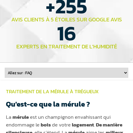
+
255
AVIS CLIENTS À 5 ÉTOILES SUR GOOGLE AVIS
16
EXPERTS EN TRAITEMENT DE L’HUMIDITÉ
TRAITEMENT DE LA MÉRULE À TRÉGUEUX
Qu'est-ce que la mérule ?
La
mérule
est un champignon envahissant qui
endommage le
bois
de votre
logement
.
De manière
silencieuse
, elle s’étend. La
mérule
aime les
milieux