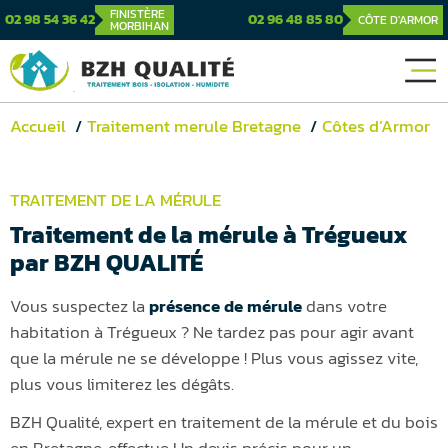
FINISTÈRE
02 98 54 36 42
02 96 48 85 80
CÔTE D'ARMOR
MORBIHAN
Accueil
Traitement merule Bretagne
Côtes d’Armor
TRAITEMENT DE LA MÉRULE
Traitement de la mérule à Trégueux
par BZH QUALITÉ
Vous suspectez la
présence de mérule
dans votre
habitation à Trégueux ? Ne tardez pas pour agir avant
que la mérule ne se développe ! Plus vous agissez vite,
plus vous limiterez les dégâts.
BZH Qualité, expert en traitement de la mérule et du bois
en Bretagne, effectue Un devis précis pour un