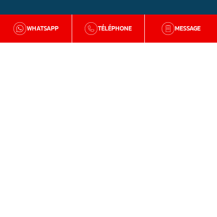
WHATSAPP
TÉLÉPHONE
MESSAGE
BZH Qualité
Qui sommes-nous
Nos agences en Bretagne
Avis clients
Tutos et conseils
Recrutement
Zone d'intervention
Traitement de la mérule
Charpente