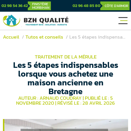
FINISTÈRE
02 98 54 36 42
02 96 48 85 80
CÔTE D'ARMOR
MORBIHAN
Accueil
Tutos et conseils
Les 5 étapes indispensables lorsque vous achetez une maison ancienne en Bretagne
TRAITEMENT DE LA MÉRULE
Les 5 étapes indispensables
lorsque vous achetez une
maison ancienne en
Bretagne
AUTEUR : ARNAUD COUDRAY
|
PUBLIÉ LE : 5
NOVEMBRE 2020
|
RÉVISÉ LE : 28 AVRIL 2026